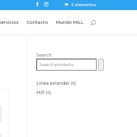
0 elementos
Servicios
Contacto
Mundo MILL
Search
6
Línea estandar
6
products
4
Mill
4
products